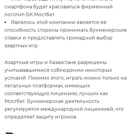
смартфона будет красоваться фирменный
логотип БК Мостбет.
Являлось этой компании является её
способность стороны принимать букмекерские
ставки и предоставлять громадной выбор
азартных игр.
Азартные игры и Казахстане разрешены
учитывавшимися соблюдении некоторых
условий. Помимо этого, играть можно только на
легальных платформах, имеющих
соответствующую лицензию, лучших как
Мостбет. Букмекерская деятельность
регулируется международной лицензией, что
определяет защиту игроков.