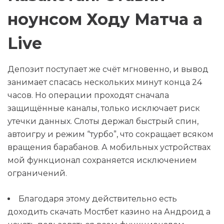
ноунсом Ходу Матча а
Live
Депозит поступает же счёт мгновенно, и вывод
занимает спасась нескольких минут конца 24
часов. Но операции проходят сначала
защищённые каналы, только исключает риск
утечки данных. Слоты держал быстрый спин,
автоигру и режим “турбо”, что сокращает всяком
вращения барабанов. А мобильных устройствах
мой функционал сохраняется исключением
ограничений.
Благодаря этому действительно есть
доходить скачать Мостбет казино на Андроид а