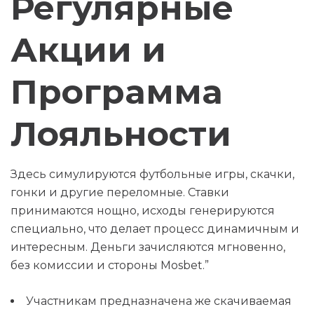
Регулярные
Акции и
Программа
Лояльности
Здесь симулируются футбольные игры, скачки,
гонки и другие переломные. Ставки
принимаются нощно, исходы генерируются
специально, что делает процесс динамичным и
интересным. Деньги зачисляются мгновенно,
без комиссии и стороны Mosbet.”
Участникам предназначена же скачиваемая