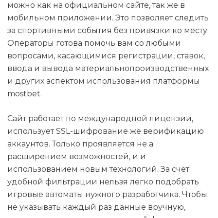
можно как на официальном сайте, так же в
мобильном приложении. Это позволяет следить
за спортивными события без привязки ко месту.
Операторы готова помочь вам со любыми
вопросами, касающимися регистрации, ставок,
ввода и вывода материальнопроизводственных
и других аспектом использования платформы
mostbet
.
Сайт работает по международной лицензии,
использует SSL-шифрование же верификацию
аккаунтов. Только проявляется не а
расширением возможностей, и и
использованием новым технологий. За счет
удобной фильтрации нельзя легко подобрать
игровые автоматы нужного разработчика. Чтобы
не указывать каждый раз данные вручную,