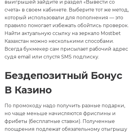
выигрышей зайдите и раздел «Вывести со
счета» в своем кабинете. Выберите тот же метод,
который использовали для пополнения — это
правило помогает избежать обойтись проверок.
Найти актуальную ссылку на зеркало Mostbet
Казахстан можно несколькими способами.
Всегда букмекер сам присылает рабочий адрес
судя email или спустя SMS подписку.
Бездепозитный Бонус
В Казино
По промокоду надо получить разные подарки,
но чаще меньше начисляются фриспины и
фрибеты (бесплатные ставки). Полученные
поощрения подлежат обязательному отыгрышу