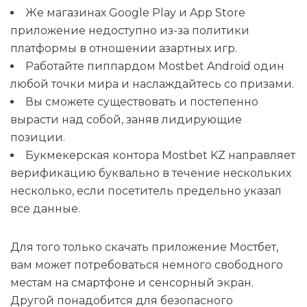
Же магазинах Google Play и App Store
приложение недоступно из-за политики
платформы в отношении азартных игр.
Работайте пиппардом Mostbet Android один
любой точки мира и наслаждайтесь со призами.
Вы сможете существовать и постепенно
вырасти над собой, заняв лидирующие
позиции.
Букмекерская контора Mostbet KZ направляет
верификацию буквально в течение нескольких
несколько, если посетитель предельно указал
все данные.
Для того только скачать приложение Мостбет,
вам может потребоваться немного свободного
местам на смартфоне и сенсорный экран.
Другой понадобится для безопасного