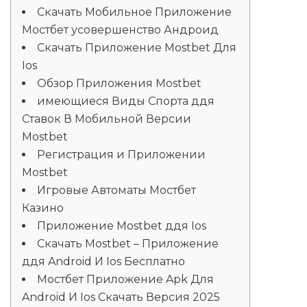
Скачать Мобильное Приложение
Мостбет усовершенство Андроид
Скачать Приложение Mostbet Для
Ios
Oбзop Пpилoжeния Mostbet
имеющиеся Виды Спорта ддя
Ставок В Мобильной Версии
Mostbet
Регистрация и Приложении
Mostbet
Игровые Автоматы Мостбет
Казино
Приложение Mostbet ддя Ios
Скачать Mostbet – Приложение
ддя Android И Ios Бесплатно
Мостбет Приложение Apk Для
Android И Ios Скачать Версия 2025