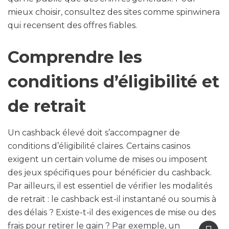
mieux choisir, consultez des sites comme
spinwinera
qui recensent des offres fiables.
Comprendre les
conditions d’éligibilité et
de retrait
Un cashback élevé doit s’accompagner de
conditions d’éligibilité claires. Certains casinos
exigent un certain volume de mises ou imposent
des jeux spécifiques pour bénéficier du cashback.
Par ailleurs, il est essentiel de vérifier les modalités
de retrait : le cashback est-il instantané ou soumis à
des délais ? Existe-t-il des exigences de mise ou des
frais pour retirer le gain ? Par exemple, un