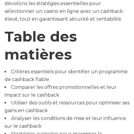
dévoilons les stratégies essentielles pour
sélectionner un casino en ligne avec un cashback
élevé, tout en garantissant sécurité et rentabilité.
Table des
matières
Critères essentiels pour identifier un programme
de cashback fiable
Comparer les offres promotionnelles et leur
impact sur le cashback
Utiliser des outils et ressources pour optimiser ses
gains en cashback
Analyser les conditions de mise et leur influence
sur le cashback
Stratégies avancées pour maximiser le