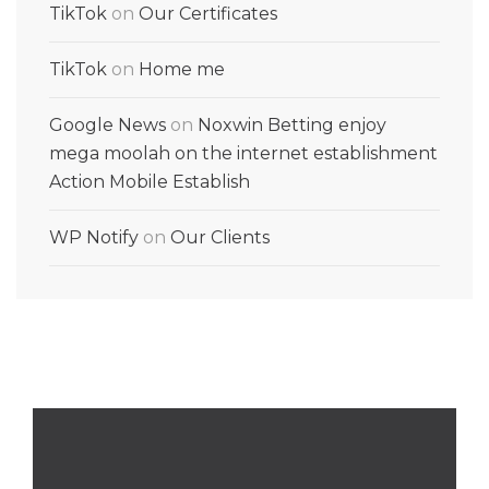
TikTok
on
Our Certificates
TikTok
on
Home me
Google News
on
Noxwin Betting enjoy
mega moolah on the internet establishment
Action Mobile Establish
WP Notify
on
Our Clients