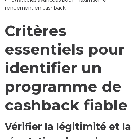
rendement en cashback
Critères
essentiels pour
identifier un
programme de
cashback fiable
Vérifier la légitimité et la