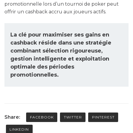
promotionnelle lors d’un tournoi de poker peut
offrir un cashback accru aux joueurs actifs.
La clé pour maximiser ses gains en
cashback réside dans une stratégie
combinant sélection rigoureuse,
gestion intelligente et exploitation
optimale des périodes
promotionnelles.
Share:
FACEBOOK
TWITTER
PINTEREST
LINKEDIN