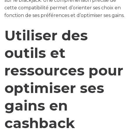
sur le blackjack. Une compréhension précise de
cette compatibilité permet d’orienter ses choix en
fonction de ses préférences et d’optimiser ses gains.
Utiliser des
outils et
ressources pour
optimiser ses
gains en
cashback