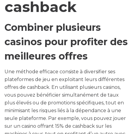
cashback
Combiner plusieurs
casinos pour profiter des
meilleures offres
Une méthode efficace consiste à diversifier ses
plateformes de jeu en exploitant leurs différentes
offres de cashback. En utilisant plusieurs casinos,
vous pouvez bénéficier simultanément de taux
plus élevés ou de promotions spécifiques, tout en
minimisant les risques liés à la dépendance à une
seule plateforme. Par exemple, vous pouvez jouer
sur un casino offrant 15% de cashback sur les
machines à sous, tout en profitant d’un autre avec