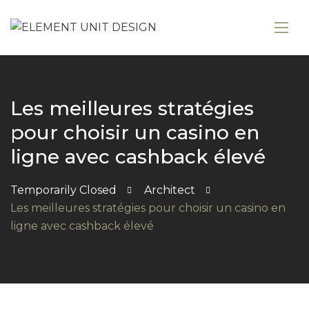
Les meilleures stratégies
pour choisir un casino en
ligne avec cashback élevé
Temporarily Closed
Architect
Les meilleures stratégies pour choisir un casino en
ligne avec cashback élevé