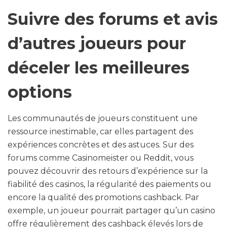
Suivre des forums et avis
d’autres joueurs pour
déceler les meilleures
options
Les communautés de joueurs constituent une
ressource inestimable, car elles partagent des
expériences concrètes et des astuces. Sur des
forums comme Casinomeister ou Reddit, vous
pouvez découvrir des retours d’expérience sur la
fiabilité des casinos, la régularité des paiements ou
encore la qualité des promotions cashback. Par
exemple, un joueur pourrait partager qu’un casino
offre régulièrement des cashback élevés lors de