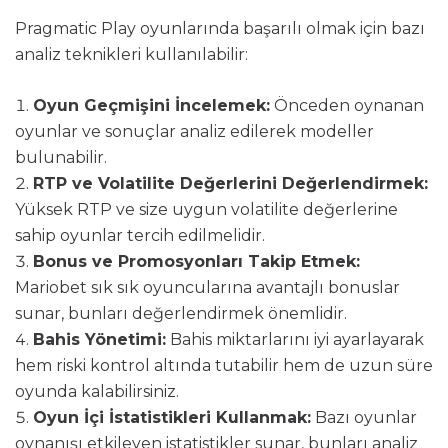
Pragmatic Play oyunlarında başarılı olmak için bazı
analiz teknikleri kullanılabilir:
Oyun Geçmişini İncelemek:
Önceden oynanan
oyunlar ve sonuçlar analiz edilerek modeller
bulunabilir.
RTP ve Volatilite Değerlerini Değerlendirmek:
Yüksek RTP ve size uygun volatilite değerlerine
sahip oyunlar tercih edilmelidir.
Bonus ve Promosyonları Takip Etmek:
Mariobet sık sık oyuncularına avantajlı bonuslar
sunar, bunları değerlendirmek önemlidir.
Bahis Yönetimi:
Bahis miktarlarını iyi ayarlayarak
hem riski kontrol altında tutabilir hem de uzun süre
oyunda kalabilirsiniz.
Oyun İçi İstatistikleri Kullanmak:
Bazı oyunlar
oynanışı etkileyen istatistikler sunar, bunları analiz