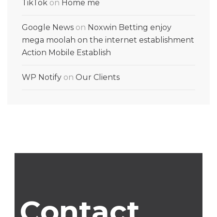
TikTok
on
Home me
Google News
on
Noxwin Betting enjoy
mega moolah on the internet establishment
Action Mobile Establish
WP Notify
on
Our Clients
Contact