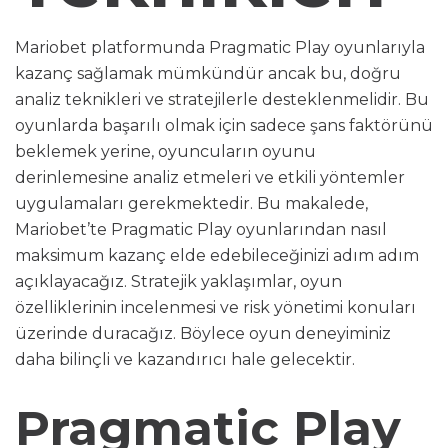
Mariobet platformunda Pragmatic Play oyunlarıyla
kazanç sağlamak mümkündür ancak bu, doğru
analiz teknikleri ve stratejilerle desteklenmelidir. Bu
oyunlarda başarılı olmak için sadece şans faktörünü
beklemek yerine, oyuncuların oyunu
derinlemesine analiz etmeleri ve etkili yöntemler
uygulamaları gerekmektedir. Bu makalede,
Mariobet’te Pragmatic Play oyunlarından nasıl
maksimum kazanç elde edebileceğinizi adım adım
açıklayacağız. Stratejik yaklaşımlar, oyun
özelliklerinin incelenmesi ve risk yönetimi konuları
üzerinde duracağız. Böylece oyun deneyiminiz
daha bilinçli ve kazandırıcı hale gelecektir.
Pragmatic Play