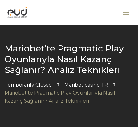
Mariobet’te Pragmatic Play
Oyunlarıyla Nasıl Kazanç
Sağlanır? Analiz Teknikleri
Temporarily Closed
Maribet casino TR
Mariobet’te Pragmatic Play Oyunlarıyla Nasıl
Kazanç Sağlanır? Analiz Teknikleri